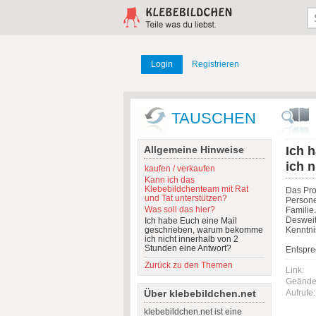
Login
Registrieren
TAUSCHEN
Allgemeine Hinweise
Ich 
ich 
kaufen / verkaufen
Kann ich das
Klebebildchenteam mit Rat
Das Proj
und Tat unterstützen?
Persone
Was soll das hier?
Familie.
Desweite
Ich habe Euch eine Mail
geschrieben, warum bekomme
Kenntni
ich nicht innerhalb von 2
Stunden eine Antwort?
Entspre
Zurück zu den Themen
Link:
Geänder
Über klebebildchen.net
Aufrufe:
klebebildchen.net ist eine