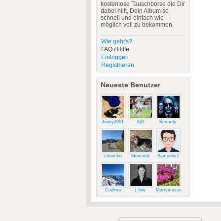
kostenlose Tauschbörse die Dir
dabei hilft, Dein Album so
schnell und einfach wie
möglich voll zu bekommen.
Wie geht's?
FAQ / Hilfe
Einloggen
Registrieren
Neueste Benutzer
Jonny2001
AjD
Kermetjr
chrombo
Momonik
Samuelm2
Codima
j_low
Marrymussweg