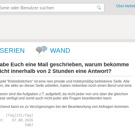
Über klebeb
SERIEN
WAND
habe Euch eine Mail geschrieben, warum bekomme
nicht innerhalb von 2 Stunden eine Antwort?
ekt "Klebebildchen" ist eine rein private und hobbymäßig betriebene Seite. Alle
n, die aktiv an dieser Seite arbeiten, haben nebenbei noch einen Beruf und eine
ren sind die Aufgaben z.T. aufgeteilt, da nicht jeder von uns über die gleichen
sse verfügt und somit auch nicht jeder alle Fragen beantworten kann.
chend kann es zu Verzögerungen bei der Beantwortung von Anfragen kommen.
[faq]23[/faq]
t:
07.08.2026
5967