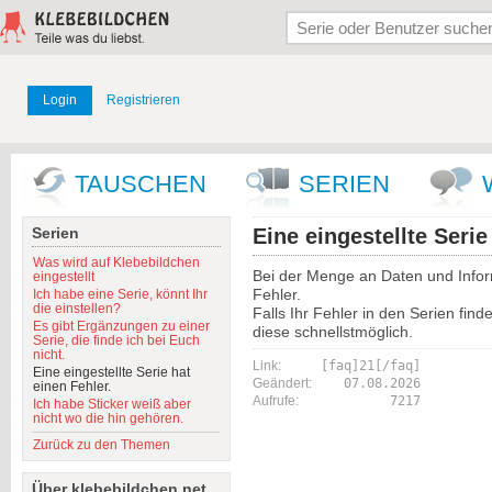
Login
Registrieren
TAUSCHEN
SERIEN
Serien
Eine eingestellte Serie
Was wird auf Klebebildchen
Bei der Menge an Daten und Infor
eingestellt
Fehler.
Ich habe eine Serie, könnt Ihr
die einstellen?
Falls Ihr Fehler in den Serien find
Es gibt Ergänzungen zu einer
diese schnellstmöglich.
Serie, die finde ich bei Euch
nicht.
Link:
[faq]21[/faq]
Eine eingestellte Serie hat
Geändert:
07.08.2026
einen Fehler.
Aufrufe:
7217
Ich habe Sticker weiß aber
nicht wo die hin gehören.
Zurück zu den Themen
Über klebebildchen.net