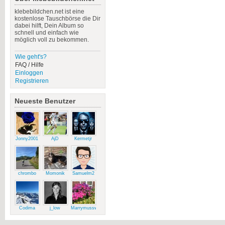
klebebildchen.net ist eine
kostenlose Tauschbörse die Dir
dabei hilft, Dein Album so
schnell und einfach wie
möglich voll zu bekommen.
Wie geht's?
FAQ / Hilfe
Einloggen
Registrieren
Neueste Benutzer
Jonny2001
AjD
Kermetjr
chrombo
Momonik
Samuelm2
Codima
j_low
Marrymussweg