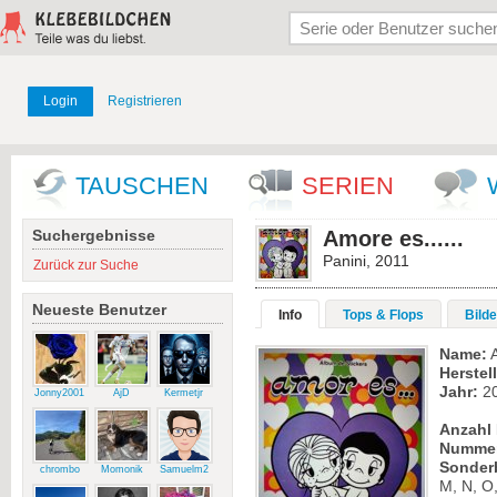
Login
Registrieren
TAUSCHEN
SERIEN
Suchergebnisse
Amore es......
Panini, 2011
Zurück zur Suche
Neueste Benutzer
Info
Tops & Flops
Bilde
Name:
A
Herstell
Jahr:
2
Jonny2001
AjD
Kermetjr
Anzahl 
Numme
Sonder
chrombo
Momonik
Samuelm2
M, N, O,