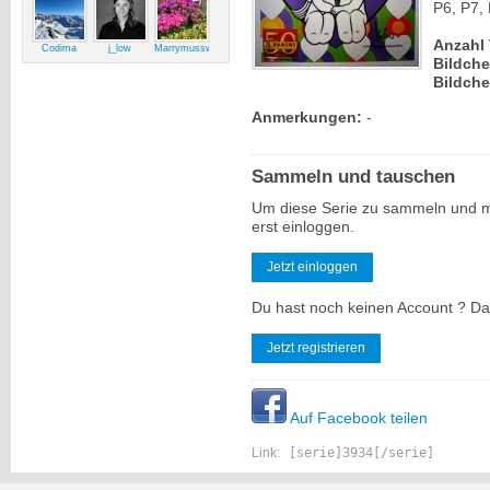
P6, P7, 
Anzahl 
Codima
j_low
Marrymussweg
Bildch
Bildche
Anmerkungen:
-
Sammeln und tauschen
Um diese Serie zu sammeln und m
erst einloggen.
Jetzt einloggen
Du hast noch keinen Account ? Dan
Jetzt registrieren
Auf Facebook teilen
Link:
[serie]3934[/serie]