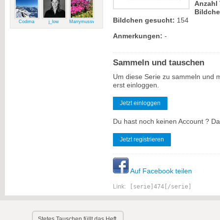
Anzahl 
Bildch
Bildchen gesucht:
154
Codima
j_low
Marrymussweg
Anmerkungen:
-
Sammeln und tauschen
Um diese Serie zu sammeln und m
erst einloggen.
Jetzt einloggen
Du hast noch keinen Account ? Dan
Jetzt registrieren
Auf Facebook teilen
Link:
[serie]474[/serie]
Stetes Tauschen füllt das Heft.