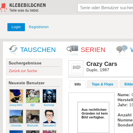
Login
Registrieren
TAUSCHEN
SERIEN
Suchergebnisse
Crazy Cars
Duplo, 1987
Zurück zur Suche
Neueste Benutzer
Info
Tops & Flops
Bilde
Name:
C
Herstell
Jahr:
1
Jonny2001
AjD
Kermetjr
Anzahl 
Numme
Sonder
chrombo
Momonik
Samuelm2