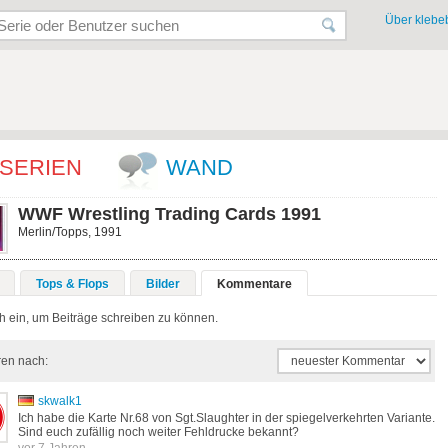
Über klebeb
SERIEN
WAND
WWF Wrestling Trading Cards 1991
Merlin/Topps, 1991
Tops & Flops
Bilder
Kommentare
h ein, um Beiträge schreiben zu können.
ren nach:
skwalk1
Ich habe die Karte Nr.68 von Sgt.Slaughter in der spiegelverkehrten Variante.
Sind euch zufällig noch weiter Fehldrucke bekannt?
vor 7 Jahren