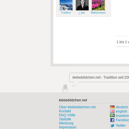
Codima
j_low
Marrymussweg
1 bis 1 
klebebildchen.net - Tradition seit 20
klebebildchen.net
Über klebebildchen.net
deutsch
Kontakt
english
FAQ / Hilfe
brasileir
Statistik
Facebo
Werbung
Twitter
Impressum