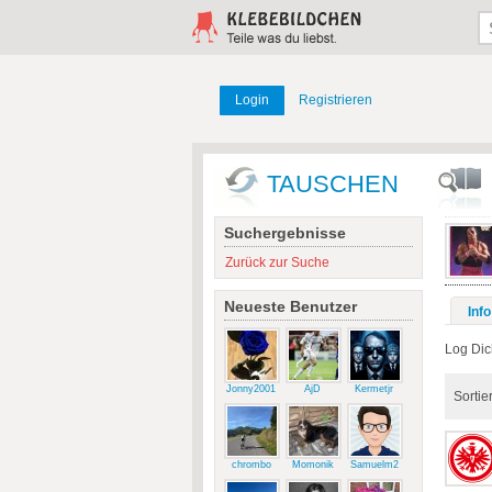
Login
Registrieren
TAUSCHEN
Suchergebnisse
Zurück zur Suche
Neueste Benutzer
Info
Log Dic
Jonny2001
AjD
Kermetjr
Sortie
chrombo
Momonik
Samuelm2