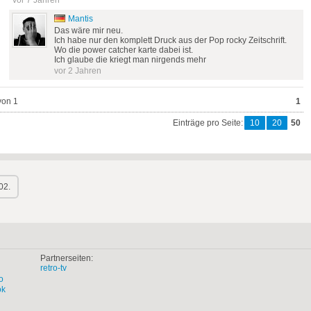
Mantis
Das wäre mir neu.
Ich habe nur den komplett Druck aus der Pop rocky Zeitschrift.
Wo die power catcher karte dabei ist.
Ich glaube die kriegt man nirgends mehr
vor 2 Jahren
von 1
1
Einträge pro Seite:
10
20
50
02.
Partnerseiten:
retro-tv
o
ok