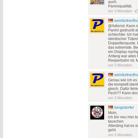
auch.
Paniniqualität.
vor 3 Monaten
-
weinfurtnert
@Adienst. Kann ic
Panini gedruckt a
schlechter. Ich ha
identischer Tüteni
Doppeltenquote. 
das extremste. B
ein Display nachg
Anfang war alles 
Reeperbahn ist. 
vor 3 Monaten
weinfurtnert
Genau wie ich es 
die komplett ident
gleich. Dafür feh
Pech?? Kann doch
vor 3 Monaten
bergedorfer
Moin,
ich bin neu hier 
tauschen.
Allerding hat es 
geht.
vor 3 Monaten