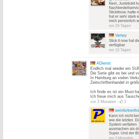
Nein, Juststickit 
Nachbestellservic
Stickitnow, hatte 
hat er sehr stark e
mich persönlich w
vor 29 Tagen
Vampy
Stick it now hat d
verfügbar
vor 15 Tagen
ADienst
Endlich mal wieder ein S
Die Serie gibt es bei und vo
In Hamburg an vielen Verk
Zeitschriftenhandel in grö
Ich finde es ist ein Must-h
Ich freue mich aus Tausch
vor 3 Monaten
-
2
weinfurtnert
Kann ich nicht be
wie die letzten. 
System verfallen
ausmachen als die
Super. Und der Bi
vor 3 Monaten