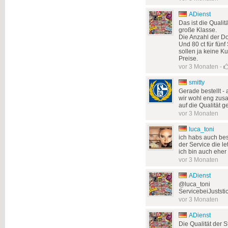
ADienst
Das ist die Qualit
große Klasse.
Die Anzahl der Do
Und 80 ct für fünf
sollen ja keine Ku
Preise.
vor 3 Monaten
-
smitty
Gerade bestellt 
wir wohl eng zusa
auf die Qualität 
vor 3 Monaten
luca_toni
ich habs auch best
der Service die l
ich bin auch eher
vor 3 Monaten
ADienst
@luca_toni
ServicebeiJuststic
vor 3 Monaten
ADienst
Die Qualität der S