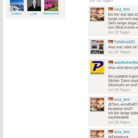
vor 29 Tagen
luca_toni
Codima
j_low
Marrymussweg
bis her war das so
lange auf sich wa
Sehr lange sogar,
von Stick-it-now s
vor 29 Tagen
Fehldruck01
Also war, oder ist
vor 29 Tagen
weinfurtnert
Was wird denn jet
Bei juststick it g
Sticker. Dann kop
Stückzahl an und g
vor 29 Tagen
luca_toni
@Tom, ernsthaft? 
bestebar sind?
Ich bin lange dab
nachbestellt
vor 29 Tagen
luca_toni
@Fehldruck