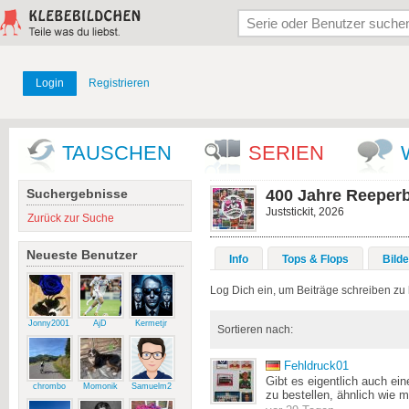
Login
Registrieren
TAUSCHEN
SERIEN
Suchergebnisse
400 Jahre Reeper
Juststickit, 2026
Zurück zur Suche
Neueste Benutzer
Info
Tops & Flops
Bilde
Log Dich ein, um Beiträge schreiben zu
Jonny2001
AjD
Kermetjr
Sortieren nach:
Fehldruck01
Gibt es eigentlich auch ein
chrombo
Momonik
Samuelm2
zu bestellen, ähnlich wie