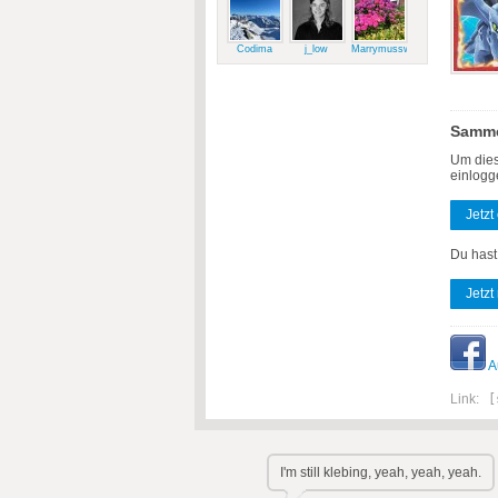
Codima
j_low
Marrymussweg
Samme
Um dies
einlogg
Jetzt
Du hast
Jetzt
A
Link:
[
I'm still klebing, yeah, yeah, yeah.