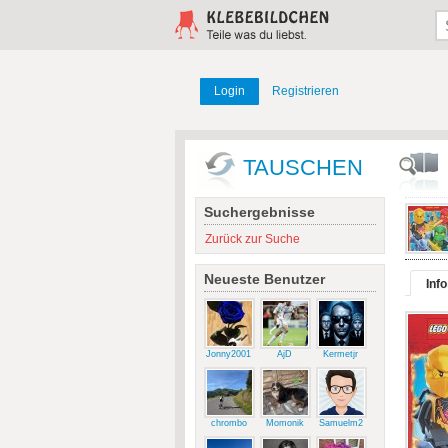
Login
Registrieren
TAUSCHEN
Suchergebnisse
Zurück zur Suche
Neueste Benutzer
Info
Jonny2001
AjD
Kermetjr
chrombo
Momonik
Samuelm2