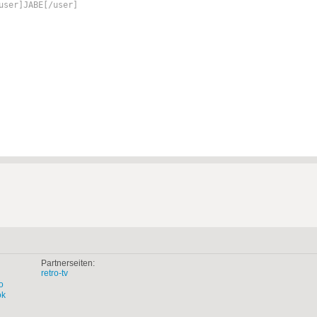
user]JABE[/user]
Partnerseiten:
retro-tv
o
ok