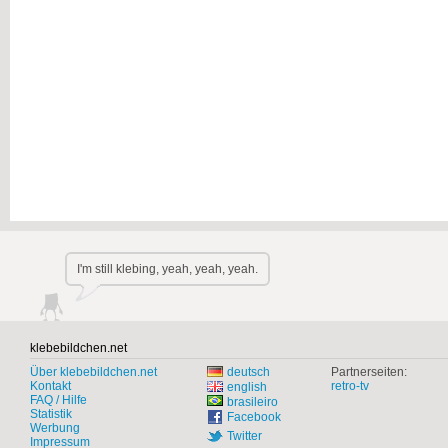
I'm still klebing, yeah, yeah, yeah.
klebebildchen.net
Über klebebildchen.net
deutsch
Partnerseiten:
Kontakt
retro-tv
english
FAQ / Hilfe
brasileiro
Statistik
Facebook
Werbung
Twitter
Impressum