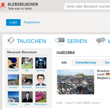
Login
Registrieren
TAUSCHEN
SERIEN
Neueste Benutzer
rudi1964
Info
KlebeWertung
Ser
Jonny2001
AjD
Kermetjr
Benutze
Land:
Mitglied s
chrombo
Momonik
Samuelm2
Link:
[user]rudi1964[/user]
Codima
j_low
Marrymussweg