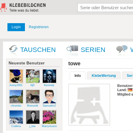
Login
Registrieren
TAUSCHEN
SERIEN
Neueste Benutzer
towe
Info
KlebeWertung
Ser
Jonny2001
AjD
Kermetjr
Benutze
Land:
Mitglied s
chrombo
Momonik
Samuelm2
Codima
j_low
Marrymussweg