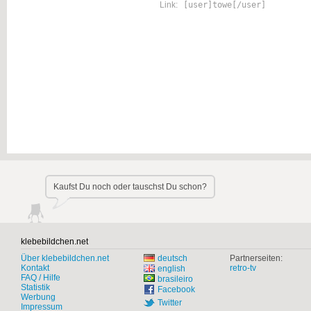
Link:
[user]towe[/user]
Kaufst Du noch oder tauschst Du schon?
klebebildchen.net
Über klebebildchen.net
deutsch
Partnerseiten:
Kontakt
retro-tv
english
FAQ / Hilfe
brasileiro
Statistik
Facebook
Werbung
Twitter
Impressum