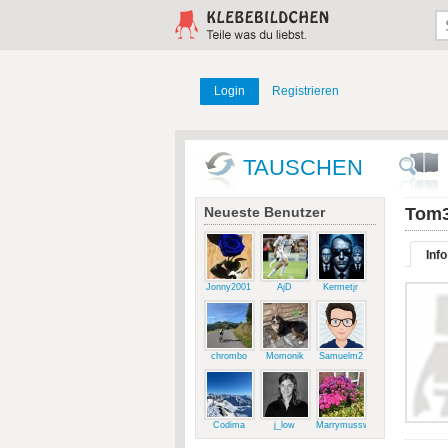
Login
Registrieren
TAUSCHEN
Neueste Benutzer
Tom
Info
Jonny2001
AjD
Kermetjr
chrombo
Momonik
Samuelm2
Codima
j_low
Marrymussweg