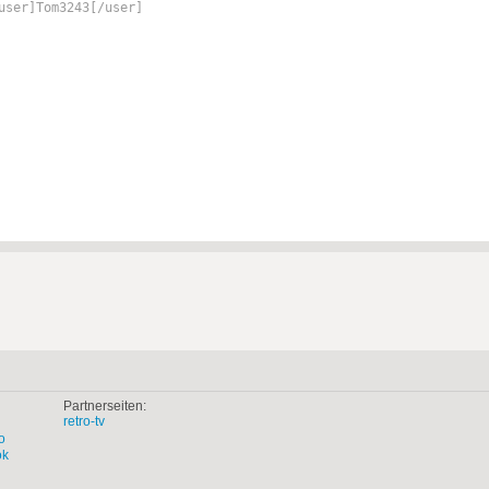
user]Tom3243[/user]
Partnerseiten:
retro-tv
o
ok