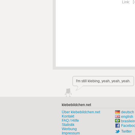
Link:
[
I'm still klebing, yeah, yeah, yeah.
klebebildchen.net
Über klebebildchen.net
deutsch
Kontakt
english
FAQ / Hilfe
brasileir
Statistik
Facebo
Werbung
Twitter
Impressum