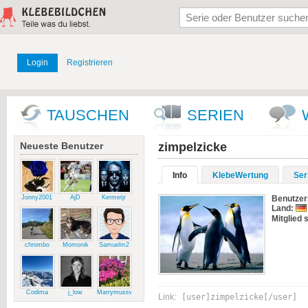
Login
Registrieren
TAUSCHEN
SERIEN
Neueste Benutzer
zimpelzicke
Info
KlebeWertung
Ser
Jonny2001
AjD
Kermetjr
Benutze
Land:
Mitglied s
chrombo
Momonik
Samuelm2
Codima
j_low
Marrymussweg
Link:
[user]zimpelzicke[/user]