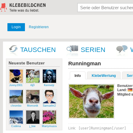
Login
Registrieren
TAUSCHEN
SERIEN
Neueste Benutzer
Runningman
Info
KlebeWertung
Ser
Jonny2001
AjD
Kermetjr
Benutze
Land:
Mitglied s
chrombo
Momonik
Samuelm2
Codima
j_low
Marrymussweg
Link:
[user]Runningman[/user]