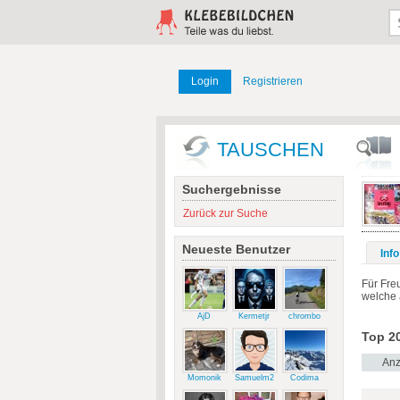
Login
Registrieren
TAUSCHEN
Suchergebnisse
Zurück zur Suche
Neueste Benutzer
Info
Für Fre
welche 
AjD
Kermetjr
chrombo
Top 20
Anz
Momonik
Samuelm2
Codima