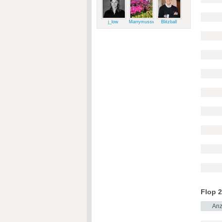
j_low
Marrymussweg
Blitzball
Flop 2
Anz