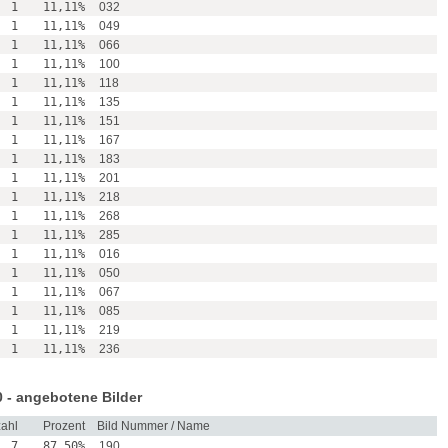
1
11,11%
032
1
11,11%
049
1
11,11%
066
1
11,11%
100
1
11,11%
118
1
11,11%
135
1
11,11%
151
1
11,11%
167
1
11,11%
183
1
11,11%
201
1
11,11%
218
1
11,11%
268
1
11,11%
285
1
11,11%
016
1
11,11%
050
1
11,11%
067
1
11,11%
085
1
11,11%
219
1
11,11%
236
 - angebotene Bilder
ahl
Prozent
Bild Nummer / Name
7
87,50%
190